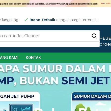
m langsung
Brand Terbaik
dengan harga termurah
a cari
🔥 Jet Cleaner
+628
orde
ANG KAMI
KONTAK