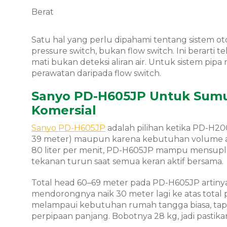
Berat
Satu hal yang perlu dipahami tentang sistem ot
pressure switch, bukan flow switch. Ini berart
mati bukan deteksi aliran air. Untuk sistem pipa
perawatan daripada flow switch.
Sanyo PD-H605JP Untuk Sumu
Komersial
Sanyo PD-H605JP
adalah pilihan ketika PD-H20
39 meter) maupun karena kebutuhan volume air
80 liter per menit, PD-H605JP mampu mensuplai
tekanan turun saat semua keran aktif bersama.
Total head 60–69 meter pada PD-H605JP artinya
mendorongnya naik 30 meter lagi ke atas total 
melampaui kebutuhan rumah tangga biasa, tapi i
perpipaan panjang. Bobotnya 28 kg, jadi pasti