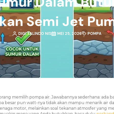
umur Dalam Butuh
kan Semi Jet Pu
DIGI TALINDO NIS
MEI 25, 2026
POMPA
orang memilih pompa air. Jawabannya sederhana: ada bat
apa besar pun watt-nya tidak akan mampu menarik air da
l tenaga motor, melainkan soal tekanan atmosfer yang m
um yakin mana yang Anda butuhkan, baca dulu
perband