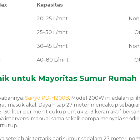
Max
Kapasitas
20–25 L/mnt
Non
25–30 L/mnt
O
30–45 L/mnt
Non
m
40–80 L/mnt
O
aik untuk Mayoritas Sumur Rumah
awabannya:
Sanyo PD-H200B
. Model 200W ini adalah pili
sangat masuk akal. Daya hisap 27 meter mencakup sebagia
5–30 liter per menit cukup untuk 2–3 keran aktif bersa
a intervensi manual sama sekali: pompa menyala sendiri
rtutup.
 setelah air tertarik dari sumur sedalam 27 meter, po