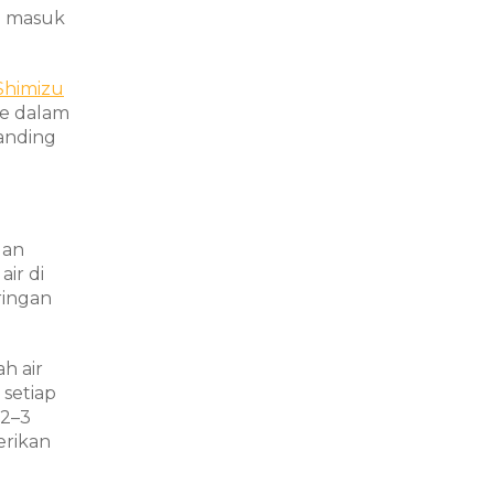
 masuk
Shimizu
ke dalam
banding
dan
ir di
ringan
h air
setiap
 2–3
erikan