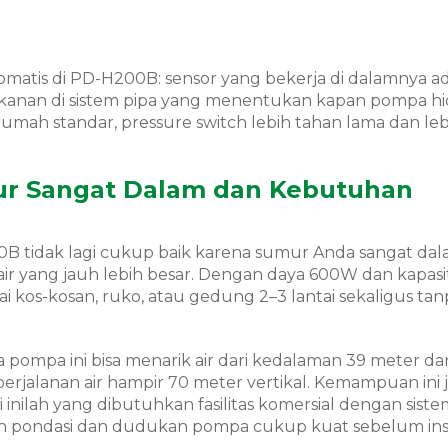
omatis di PD-H200B: sensor yang bekerja di dalamnya a
i tekanan di sistem pipa yang menentukan kapan pompa h
 rumah standar, pressure switch lebih tahan lama dan lebi
r Sangat Dalam dan Kebutuhan
0B tidak lagi cukup baik karena sumur Anda sangat dal
 yang jauh lebih besar. Dengan daya 600W dan kapasi
 kos-kosan, ruko, atau gedung 2–3 lantai sekaligus tan
 pompa ini bisa menarik air dari kedalaman 39 meter da
perjalanan air hampir 70 meter vertikal. Kemampuan ini 
nilah yang dibutuhkan fasilitas komersial dengan siste
kan pondasi dan dudukan pompa cukup kuat sebelum inst