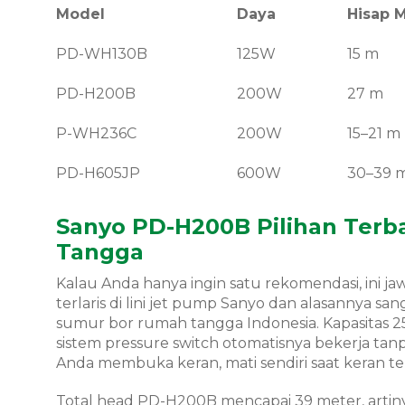
Model
Daya
Hisap 
PD-WH130B
125W
15 m
PD-H200B
200W
27 m
P-WH236C
200W
15–21 m
PD-H605JP
600W
30–39 
Sanyo PD-H200B Pilihan Terb
Tangga
Kalau Anda hanya ingin satu rekomendasi, ini j
terlaris di lini jet pump Sanyo dan alasannya 
sumur bor rumah tangga Indonesia. Kapasitas 2
sistem pressure switch otomatisnya bekerja tanp
Anda membuka keran, mati sendiri saat keran te
Total head PD-H200B mencapai 39 meter, artinya