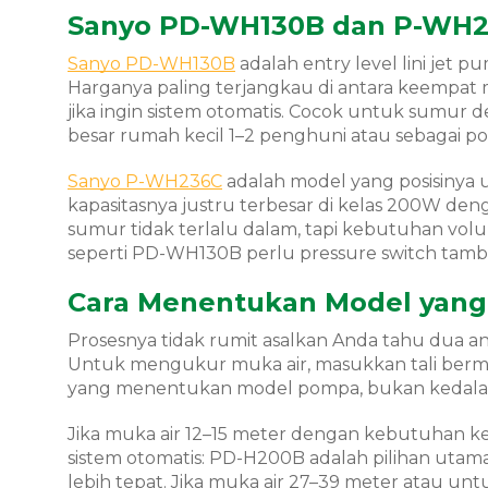
Sanyo PD-WH130B dan P-WH23
Sanyo PD-WH130B
adalah entry level lini jet
Harganya paling terjangkau di antara keempat 
jika ingin sistem otomatis. Cocok untuk sumur 
besar rumah kecil 1–2 penghuni atau sebagai 
Sanyo P-WH236C
adalah model yang posisinya uni
kapasitasnya justru terbesar di kelas 200W denga
sumur tidak terlalu dalam, tapi kebutuhan vol
seperti PD-WH130B perlu pressure switch tamb
Cara Menentukan Model yang 
Prosesnya tidak rumit asalkan Anda tahu dua an
Untuk mengukur muka air, masukkan tali berm
yang menentukan model pompa, bukan kedala
Jika muka air 12–15 meter dengan kebutuhan ke
sistem otomatis: PD-H200B adalah pilihan utama
lebih tepat. Jika muka air 27–39 meter atau untu