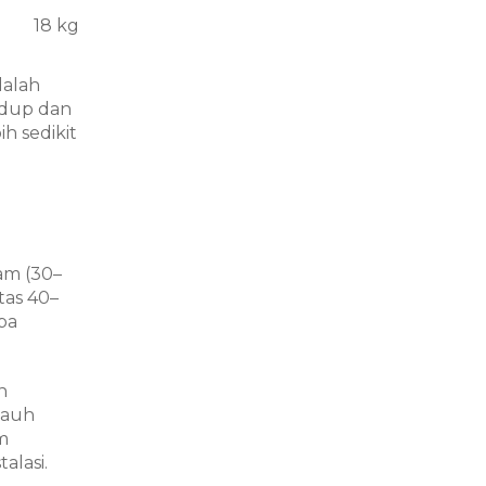
18 kg
dalah
idup dan
h sedikit
am (30–
tas 40–
pa
n
jauh
m
alasi.