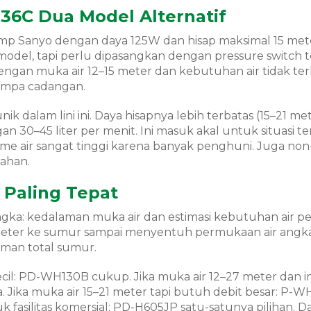
6C Dua Model Alternatif
 pump Sanyo dengan daya 125W dan hisap maksimal 15 met
model, tapi perlu dipasangkan dengan pressure switch t
dengan muka air 12–15 meter dan kebutuhan air tidak ter
pompa cadangan.
k dalam lini ini. Daya hisapnya lebih terbatas (15–21 mete
n 30–45 liter per menit. Ini masuk akal untuk situasi te
ume air sangat tinggi karena banyak penghuni. Juga non
ahan.
Paling Tepat
gka: kedalaman muka air dan estimasi kebutuhan air pe
eter ke sumur sampai menyentuh permukaan air angka
man total sumur.
cil: PD-WH130B cukup. Jika muka air 12–27 meter dan i
. Jika muka air 15–21 meter tapi butuh debit besar: P-
k fasilitas komersial: PD-H605JP satu-satunya pilihan. D