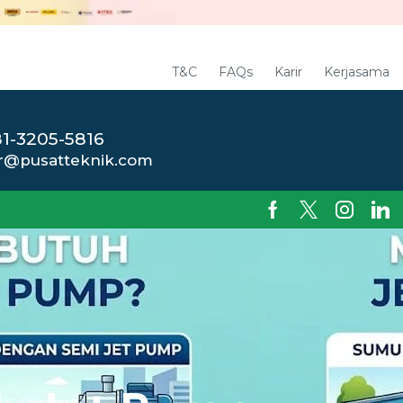
T&C
FAQs
Karir
Kerjasama
1-3205-5816
r@pusatteknik.com