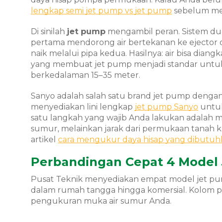
lengkap semi jet pump vs jet pump
sebelum me
Di sinilah
jet pump
mengambil peran. Sistem dua
pertama mendorong air bertekanan ke ejector d
naik melalui pipa kedua. Hasilnya: air bisa dian
yang membuat jet pump menjadi standar unt
berkedalaman 15–35 meter.
Sanyo adalah salah satu brand jet pump dengan 
menyediakan lini lengkap
jet pump Sanyo
untuk
satu langkah yang wajib Anda lakukan adalah
sumur, melainkan jarak dari permukaan tanah 
artikel
cara mengukur daya hisap yang dibutu
Perbandingan Cepat 4 Model
Pusat Teknik menyediakan empat model jet 
dalam rumah tangga hingga komersial. Kolom pa
pengukuran muka air sumur Anda.