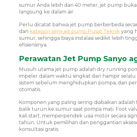
sumur Anda lebih dari 40 meter, jet pump buk
langsung ke dalam air.
Perlu dicatat bahwa jet pump berberbeda secara
dan
kategori semi jet pump Pusat Teknik
yang h
sumur, sehingga biaya instalasi sedikit lebih ti
efisiensinya.
Perawatan Jet Pump Sanyo a
Musuh utama jet pump adalah dry running pompa
impeler dalam waktu singkat dan hampir selalu t
sistem sebelum menghidupkan pompa, dan pert
otomatis.
Komponen yang paling sering diabaikan adalah 
balik turun ke sumur saat pompa mati. Foot 
kali start, memperpendek usia motor secara signi
tahun. Untuk pemilihan dan penggantian akseso
konsultasi gratis.