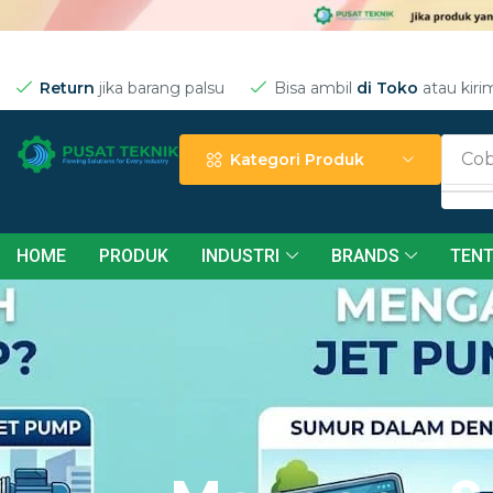
Return
jika barang palsu
Bisa ambil
di Toko
atau kiri
Cob
Kategori Produk
HOME
PRODUK
INDUSTRI
BRANDS
TENT