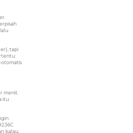
er.
erpisah
lalu
r), tapi
rtentu:
-otomatis
r menit.
 itu
ngin
WH236C
an kalau