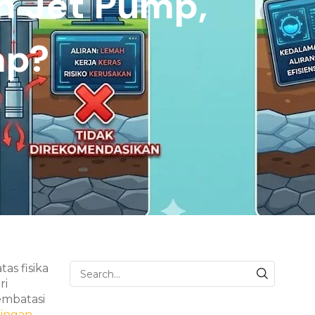
 Jet Pump,
mp?
as fisika
ri
embatasi
ingan