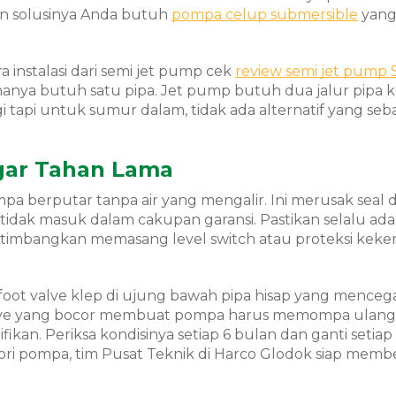
an solusinya Anda butuh
pompa celup submersible
yang
 instalasi dari semi jet pump cek
review semi jet pump 
anya butuh satu pipa. Jet pump butuh dua jalur pipa 
nggi tapi untuk sumur dalam, tidak ada alternatif yang se
gar Tahan Lama
 berputar tanpa air yang mengalir. Ini merusak seal 
idak masuk dalam cakupan garansi. Pastikan selalu ada a
imbangkan memasang level switch atau proteksi keke
foot valve klep di ujung bawah pipa hisap yang mencega
valve yang bocor membuat pompa harus memompa ulang 
fikan. Periksa kondisinya setiap 6 bulan dan ganti setiap
ri pompa, tim Pusat Teknik di Harco Glodok siap memb