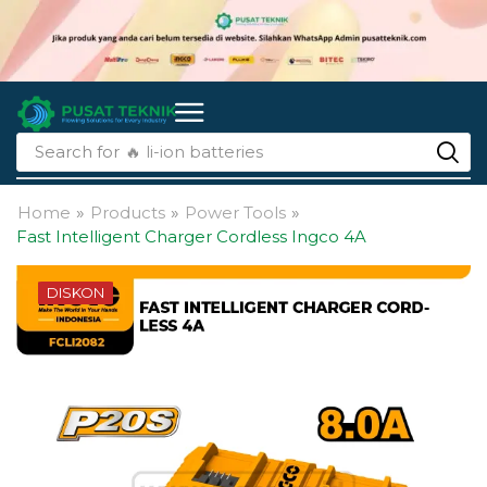
Search for
🔥 li-ion batteries
Home
»
Products
»
Power Tools
»
Fast Intelligent Charger Cordless Ingco 4A
DISKON