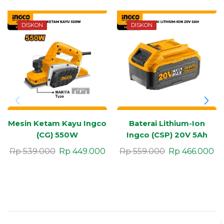
DISKON
DISKON
Mesin Ketam Kayu Ingco
Baterai Lithium-Ion
(CG) 550W
Ingco (CSP) 20V 5Ah
Rp
539.000
Rp
449.000
Rp
559.000
Rp
466.000