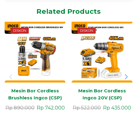
Related Products
DISKON
DISKON
Mesin Bor Cordless
Mesin Bor Cordless
Brushless Ingco (CSP)
Ingco 20V (CSP)
16V
Rp
890.000
Rp
742.000
Rp
522.000
Rp
435.000