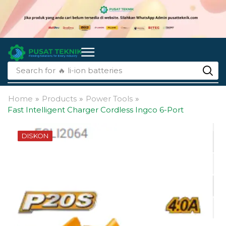
Search for
🔥 li-ion batteries
Home
»
Products
»
Power Tools
»
Fast Intelligent Charger Cordless Ingco 6-Port
DISKON